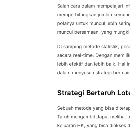
Salah cara dalam mempelajari in
memperhitungkan jumlah kemuncul
polanya untuk muncul lebih serin
muncul bersamaan, yang mungkin 
Di samping metode statistik, pes
secara real-time. Dengan memili
lebih efektif dan lebih baik. Ha
dalam menyusun strategi bermai
Strategi Bertaruh Lot
Sebuah metode yang bisa ditera
Taruh mengambil dapat melihat t
keluaran HK, yang bisa diakses d