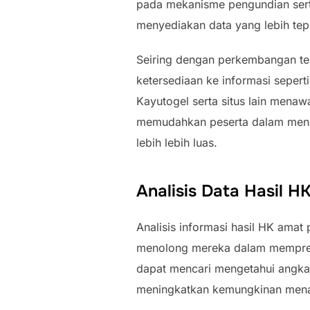
pada mekanisme pengundian serta
menyediakan data yang lebih tep
Seiring dengan perkembangan te
ketersediaan ke informasi sepert
Kayutogel serta situs lain menaw
memudahkan peserta dalam mengi
lebih lebih luas.
Analisis Data Hasil H
Analisis informasi hasil HK ama
menolong mereka dalam mempredi
dapat mencari mengetahui angka-
meningkatkan kemungkinan menan