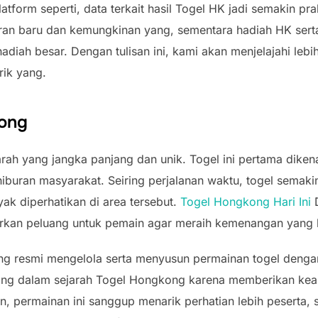
tform seperti, data terkait hasil Togel HK jadi semakin prak
n baru dan kemungkinan yang, sementara hadiah HK serta
adiah besar. Dengan tulisan ini, kami akan menjelajahi lebi
ik yang.
Kong
ah yang jangka panjang dan unik. Togel ini pertama dike
iburan masyarakat. Seiring perjalanan waktu, togel semaki
yak diperhatikan di area tersebut.
Togel Hongkong Hari Ini
D
warkan peluang untuk pemain agar meraih kemenangan yang 
ng resmi mengelola serta menyusun permainan togel deng
ting dalam sejarah Togel Hongkong karena memberikan kea
, permainan ini sanggup menarik perhatian lebih peserta, 