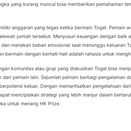
ngka yang kurang muncul bisa memberikan pemahaman tent
emiliki anggaran yang tegas ketika bermain Togel. Pemain 
melewati jumlah tersebut. Menyusun keuangan dengan baik
ng dan menekan beban emosional saat menunggu keluaran T
an bermain dengan berhati-hati adalah rahasia untuk mengh
dengan komunitas atau grup yang diskusikan Togel bisa men
 dari pemain lain. Sejumlah pemain berbagi pengalaman d
erpotensi keluar. Dengan memanfaatkan pengetahuan dari
 dapat menciptakan strategi yang lebih manjur dalam berta
ka untuk menang HK Prize.