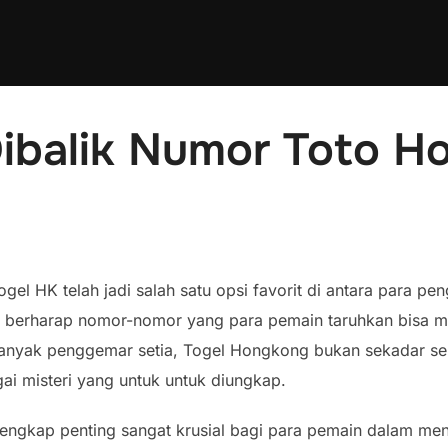
Dibalik Numor Toto 
el HK telah jadi salah satu opsi favorit di antara para p
K, berharap nomor-nomor yang para pemain taruhkan bisa 
anyak penggemar setia, Togel Hongkong bukan sekadar se
i misteri yang untuk untuk diungkap.
 lengkap penting sangat krusial bagi para pemain dalam me