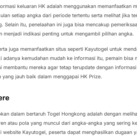
formasi keluaran HK adalah menggunakan memanfaatkan met
an setiap angka dari periode tertentu serta melihat jika 
g. Selain itu, penelaahan ini juga bisa mencakup pemeriks
menjadi indikasi penting untuk mengambil pilihan angka.
erta juga memanfaatkan situs seperti Kayutogel untuk mend
ki adanya kemudahan mudah ke informasi itu, pemain bisa
l ini membantu mereka agar tetap terupdate dengan informas
n yang jauh baik dalam menggapai HK Prize.
ere
pkan dalam bertaruh Togel Hongkong adalah dengan meliha
ren atau pola yang muncul dari angka-angka yang sering 
i website Kayutogel, peserta dapat menghasilkan dugaan yan