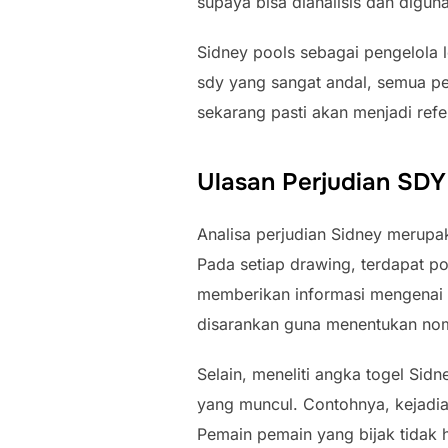
supaya bisa dianalisis dan digun
Sidney pools sebagai pengelola l
sdy yang sangat andal, semua pe
sekarang pasti akan menjadi ref
Ulasan Perjudian SDY
Analisa perjudian Sidney merupa
Pada setiap drawing, terdapat p
memberikan informasi mengenai 
disarankan guna menentukan nom
Selain, meneliti angka togel Si
yang muncul. Contohnya, kejadia
Pemain pemain yang bijak tidak