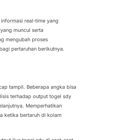
 informasi real-time yang
yang muncul serta
sung mengubah proses
bagi pertaruhan berikutnya.
acap tampil. Beberapa angka bisa
isis terhadap output togel sdy
 selanjutnya. Memperhatikan
 ketika bertaruh di kolam
put live togel sdy di saat-saat