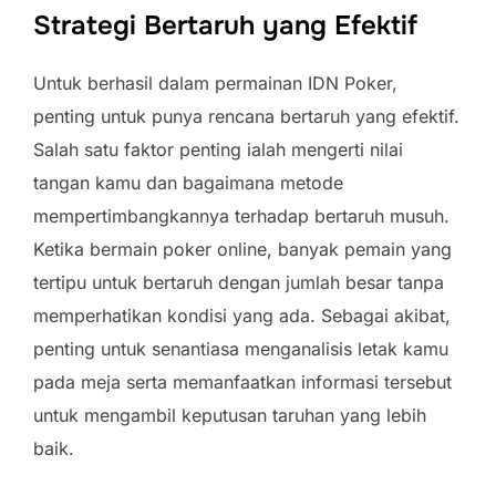
Strategi Bertaruh yang Efektif
Untuk berhasil dalam permainan IDN Poker,
penting untuk punya rencana bertaruh yang efektif.
Salah satu faktor penting ialah mengerti nilai
tangan kamu dan bagaimana metode
mempertimbangkannya terhadap bertaruh musuh.
Ketika bermain poker online, banyak pemain yang
tertipu untuk bertaruh dengan jumlah besar tanpa
memperhatikan kondisi yang ada. Sebagai akibat,
penting untuk senantiasa menganalisis letak kamu
pada meja serta memanfaatkan informasi tersebut
untuk mengambil keputusan taruhan yang lebih
baik.