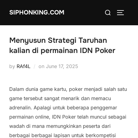
Skip
Search
SIPHONKING.COM
to
TOGGLE
for:
content
Menyusun Strategi Taruhan
kalian di permainan IDN Poker
Posted
by
RAf4L
on
June 17, 2025
on
Dalam dunia game kartu, poker menjadi salah satu
game tersebut sangat menarik dan memacu
adrenalin. Apalagi untuk beberapa penggemar
permainan online, IDN Poker telah muncul sebagai
wadah di mana memungkinkan peserta dari
berbagai berbagai lapisan untuk berkompetisi