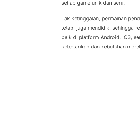
setiap game unik dan seru.
Tak ketinggalan, permainan pend
tetapi juga mendidik, sehingga r
baik di platform Android, iOS, s
ketertarikan dan kebutuhan mere