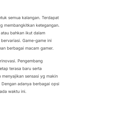
ntuk semua kalangan. Terdapat
 yg membangkitkan ketegangan.
atau bahkan ikut dalam
bervariasi. Game-game ini
uhan berbagai macam gamer.
berinovasi. Pengembang
tap terasa baru serta
 menyajikan sensasi yg makin
 Dengan adanya berbagai opsi
ada waktu ini.