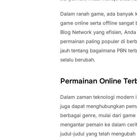
Dalam ranah game, ada banyak kat
game online serta offline sanga
Blog Network yang efisien, Anda
permainan paling populer di berb
jauh tentang bagaimana PBN terb
selalu berubah.
Permainan Online Ter
Dalam zaman teknologi modern i
juga dapat menghubungkan pemain
berbagai genre, mulai dari game
mengantar pemain ke dalam cerit
judul-judul yang telah menguba