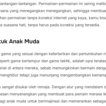
tantangan-tantangan. Permainan-permainan ini sering melib
asana yang menegangkan menegangkan, sehingga membua
lihan permainan tanpa koneksi internet yang kaya, kamu 
a suasana hati, tanpa harus pada koneksi yang tersedia.
tuk Anak Muda
ri game yang sesuai dengan ketertarikan dan pertumbuha
eperti game bertempur dan game taktik, adalah opsi terat
kenal di antara mereka, sebab memungkinkan bermain deng
a menghibur tetapi juga menunjang mengembangkan kemamp
ga sangat disukai oleh remaja. Dengan alur yang mendalam 
 kesan menyenangkan yang membuat para pemain merasa iku
gi anak muda untuk berimajinasi dan memerankan sebagai