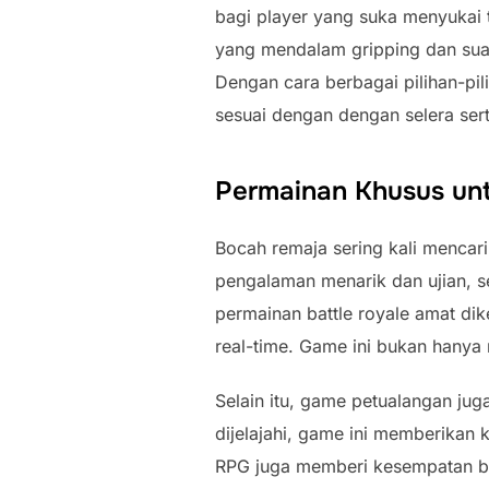
bagi player yang suka menyukai 
yang mendalam gripping dan su
Dengan cara berbagai pilihan-pi
sesuai dengan dengan selera sert
Permainan Khusus un
Bocah remaja sering kali menca
pengalaman menarik dan ujian, s
permainan battle royale amat di
real-time. Game ini bukan hany
Selain itu, game petualangan ju
dijelajahi, game ini memberikan
RPG juga memberi kesempatan ba