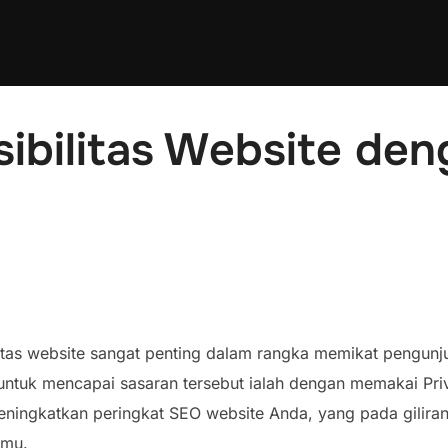
sibilitas Website de
bilitas website sangat penting dalam rangka memikat pengu
ntuk mencapai sasaran tersebut ialah dengan memakai Priv
 meningkatkan peringkat SEO website Anda, yang pada gili
amu.