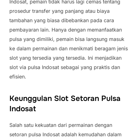
Indosat, pemain tidak harus lagi cemas tentang
prosedur transfer yang panjang atau biaya
tambahan yang biasa dibebankan pada cara
pembayaran lain. Hanya dengan memanfaatkan
pulsa yang dimiliki, pemain bisa langsung masuk
ke dalam permainan dan menikmati beragam jenis
slot yang tersedia yang tersedia. Ini menjadikan
slot via pulsa Indosat sebagai yang praktis dan
efisien.
Keunggulan Slot Setoran Pulsa
Indosat
Salah satu kekuatan dari permainan dengan
setoran pulsa Indosat adalah kemudahan dalam