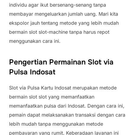
individu agar ikut bersenang-senang tanpa
membayar mengeluarkan jumlah uang. Mari kita
ekspolor jauh tentang metode yang lebih mudah
bermain slot slot-machine tanpa harus repot
menggunakan cara ini.
Pengertian Permainan Slot via
Pulsa Indosat
Slot via Pulsa Kartu Indosat merupakan metode
bermain slot slot yang memanfaatkan
memanfaatkan pulsa dari Indosat. Dengan cara ini,
pemain dapat melaksanakan transaksi dengan cara
lebih mudah tanpa menggunakan metode
pembayaran yang rumit. Keberadaan layanan ini