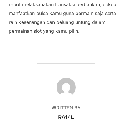
repot melaksanakan transaksi perbankan, cukup
manfaatkan pulsa kamu guna bermain saja serta
raih kesenangan dan peluang untung dalam
permainan slot yang kamu pilih.
POST AUTHOR
WRITTEN BY
RAf4L