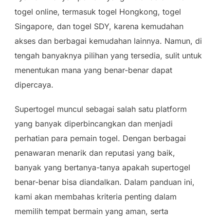
togel online, termasuk togel Hongkong, togel
Singapore, dan togel SDY, karena kemudahan
akses dan berbagai kemudahan lainnya. Namun, di
tengah banyaknya pilihan yang tersedia, sulit untuk
menentukan mana yang benar-benar dapat
dipercaya.
Supertogel muncul sebagai salah satu platform
yang banyak diperbincangkan dan menjadi
perhatian para pemain togel. Dengan berbagai
penawaran menarik dan reputasi yang baik,
banyak yang bertanya-tanya apakah supertogel
benar-benar bisa diandalkan. Dalam panduan ini,
kami akan membahas kriteria penting dalam
memilih tempat bermain yang aman, serta