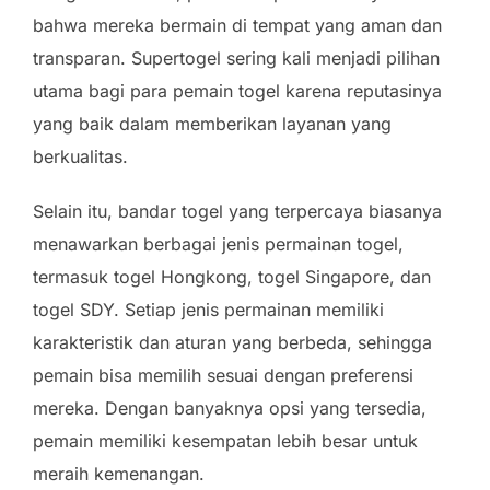
bahwa mereka bermain di tempat yang aman dan
transparan. Supertogel sering kali menjadi pilihan
utama bagi para pemain togel karena reputasinya
yang baik dalam memberikan layanan yang
berkualitas.
Selain itu, bandar togel yang terpercaya biasanya
menawarkan berbagai jenis permainan togel,
termasuk togel Hongkong, togel Singapore, dan
togel SDY. Setiap jenis permainan memiliki
karakteristik dan aturan yang berbeda, sehingga
pemain bisa memilih sesuai dengan preferensi
mereka. Dengan banyaknya opsi yang tersedia,
pemain memiliki kesempatan lebih besar untuk
meraih kemenangan.