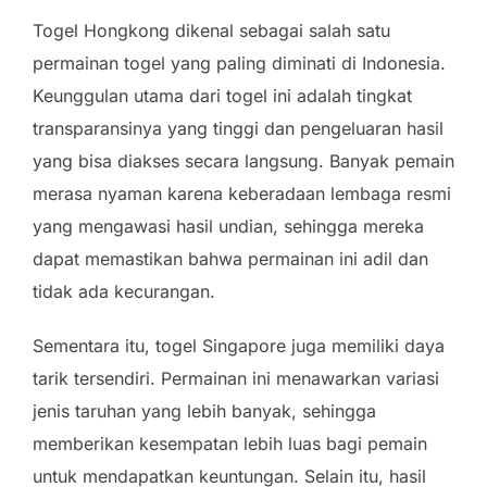
Togel Hongkong dikenal sebagai salah satu
permainan togel yang paling diminati di Indonesia.
Keunggulan utama dari togel ini adalah tingkat
transparansinya yang tinggi dan pengeluaran hasil
yang bisa diakses secara langsung. Banyak pemain
merasa nyaman karena keberadaan lembaga resmi
yang mengawasi hasil undian, sehingga mereka
dapat memastikan bahwa permainan ini adil dan
tidak ada kecurangan.
Sementara itu, togel Singapore juga memiliki daya
tarik tersendiri. Permainan ini menawarkan variasi
jenis taruhan yang lebih banyak, sehingga
memberikan kesempatan lebih luas bagi pemain
untuk mendapatkan keuntungan. Selain itu, hasil