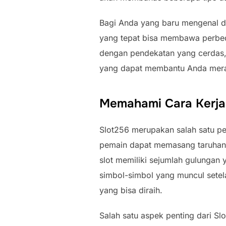
Bagi Anda yang baru mengenal d
yang tepat bisa membawa perbeda
dengan pendekatan yang cerdas,
yang dapat membantu Anda merai
Memahami Cara Kerja
Slot256 merupakan salah satu pe
pemain dapat memasang taruhan
slot memiliki sejumlah gulungan
simbol-simbol yang muncul sete
yang bisa diraih.
Salah satu aspek penting dari S