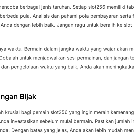
 mencoba berbagai jenis taruhan. Setiap slot256 memiliki t
rbeda pula. Analisis dan pahami pola pembayaran serta f
nda dengan lebih baik. Jangan ragu untuk beralih ke slot 
gnya waktu. Bermain dalam jangka waktu yang wajar akan 
 Cobalah untuk menjadwalkan sesi permainan, dan jangan te
at dan pengelolaan waktu yang baik, Anda akan meningkatk
engan Bijak
ah krusial bagi pemain slot256 yang ingin meraih kemenan
nda investasikan sebelum mulai bermain. Pastikan jumlah i
da. Dengan batas yang jelas, Anda akan lebih mudah meng