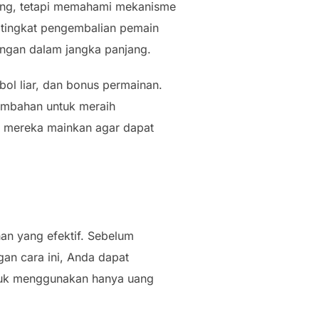
enang, tetapi memahami mekanisme
tingkat pengembalian pemain
angan dalam jangka panjang.
mbol liar, dan bonus permainan.
tambahan untuk meraih
g mereka mainkan agar dapat
an yang efektif. Sebelum
an cara ini, Anda dapat
ntuk menggunakan hanya uang