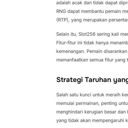
adalah acak dan tidak dapat dipr
RNG dapat membantu pemain men
(RTP), yang merupakan persentas
Selain itu, Slot256 sering kali m
Fitur-fitur ini tidak hanya men
kemenangan. Pemain disarankan 
memanfaatkan semua fitur yang t
Strategi Taruhan yang
Salah satu kunci untuk meraih k
memulai permainan, penting untu
menghindari kerugian besar dan
yang tidak akan mempengaruhi k