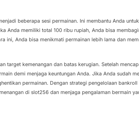
 menjadi beberapa sesi permainan. Ini membantu Anda unt
jika Anda memiliki total 100 ribu rupiah, Anda bisa membag
ra ini, Anda bisa menikmati permainan lebih lama dan memil
kan target kemenangan dan batas kerugian. Setelah mencap
ermain demi menjaga keuntungan Anda. Jika Anda sudah me
nghentikan permainan. Dengan strategi pengelolaan bankroll
emenangan di slot256 dan menjaga pengalaman bermain y