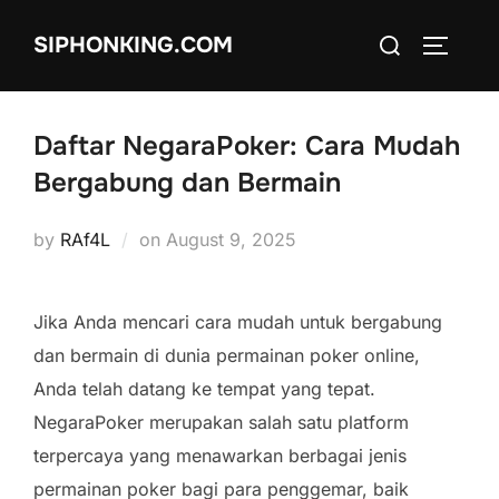
Skip
Search
SIPHONKING.COM
to
TOGGLE
for:
content
Daftar NegaraPoker: Cara Mudah
Bergabung dan Bermain
Posted
by
RAf4L
on
August 9, 2025
on
Jika Anda mencari cara mudah untuk bergabung
dan bermain di dunia permainan poker online,
Anda telah datang ke tempat yang tepat.
NegaraPoker merupakan salah satu platform
terpercaya yang menawarkan berbagai jenis
permainan poker bagi para penggemar, baik