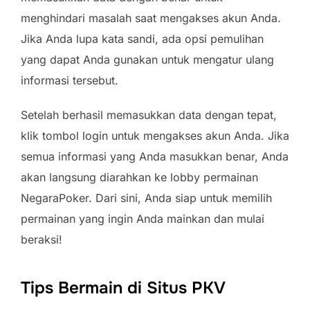
menghindari masalah saat mengakses akun Anda.
Jika Anda lupa kata sandi, ada opsi pemulihan
yang dapat Anda gunakan untuk mengatur ulang
informasi tersebut.
Setelah berhasil memasukkan data dengan tepat,
klik tombol login untuk mengakses akun Anda. Jika
semua informasi yang Anda masukkan benar, Anda
akan langsung diarahkan ke lobby permainan
NegaraPoker. Dari sini, Anda siap untuk memilih
permainan yang ingin Anda mainkan dan mulai
beraksi!
Tips Bermain di Situs PKV