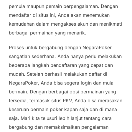
pemula maupun pemain berpengalaman. Dengan
mendaftar di situs ini, Anda akan menemukan
kemudahan dalam mengakses akun dan menikmati
berbagai permainan yang menarik.
Proses untuk bergabung dengan NegaraPoker
sangatlah sederhana. Anda hanya perlu melakukan
beberapa langkah pendaftaran yang cepat dan
mudah. Setelah berhasil melakukan daftar di
NegaraPoker, Anda bisa segera login dan mulai
bermain. Dengan berbagai opsi permainan yang
tersedia, termasuk situs PKV, Anda bisa merasakan
keseruan bermain poker kapan saja dan di mana
saja. Mari kita telusuri lebih lanjut tentang cara
bergabung dan memaksimalkan pengalaman