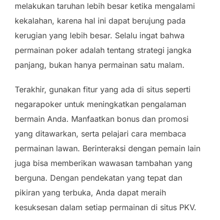
melakukan taruhan lebih besar ketika mengalami
kekalahan, karena hal ini dapat berujung pada
kerugian yang lebih besar. Selalu ingat bahwa
permainan poker adalah tentang strategi jangka
panjang, bukan hanya permainan satu malam.
Terakhir, gunakan fitur yang ada di situs seperti
negarapoker untuk meningkatkan pengalaman
bermain Anda. Manfaatkan bonus dan promosi
yang ditawarkan, serta pelajari cara membaca
permainan lawan. Berinteraksi dengan pemain lain
juga bisa memberikan wawasan tambahan yang
berguna. Dengan pendekatan yang tepat dan
pikiran yang terbuka, Anda dapat meraih
kesuksesan dalam setiap permainan di situs PKV.