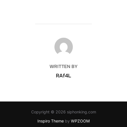
POST AUTHOR
WRITTEN BY
RAf4L
Copyright © 2026 siphonking.com
Inspiro Theme
by
WPZOOM