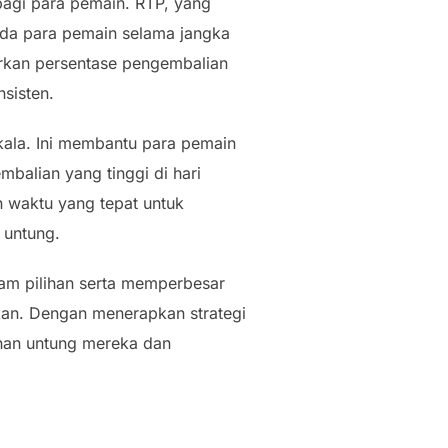
bagi para pemain. RTP, yang
pada para pemain selama jangka
rkan persentase pengembalian
sisten.
rkala. Ini membantu para pemain
alian yang tinggi di hari
 waktu yang tepat untuk
 untung.
agam pilihan serta memperbesar
n. Dengan menerapkan strategi
nan untung mereka dan