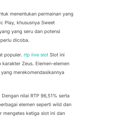
untuk menentukan permainan yang
tic Play, khususnya Sweet
ang yang seru dan potensi
perlu dicoba.
t populer.
rtp live slot
Slot ini
n karakter Zeus. Elemen-elemen
g yang merekomendasikannya
Dengan nilai RTP 96,51% serta
erbagai elemen seperti wild dan
r mengetes ketiga slot ini dan