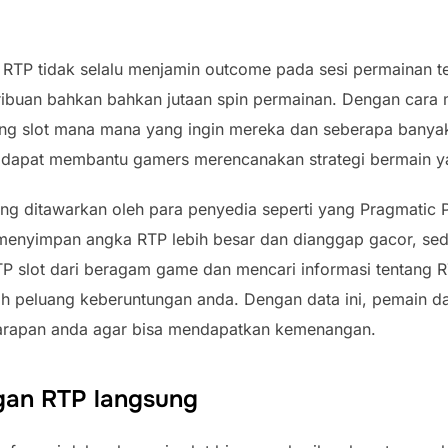
 RTP tidak selalu menjamin outcome pada sesi permainan tert
 ribuan bahkan bahkan jutaan spin permainan. Dengan cara 
tang slot mana mana yang ingin mereka dan seberapa banya
dapat membantu gamers merencanakan strategi bermain yan
yang ditawarkan oleh para penyedia seperti yang Pragmatic
 menyimpan angka RTP lebih besar dan dianggap gacor, sed
TP slot dari beragam game dan mencari informasi tentang R
h peluang keberuntungan anda. Dengan data ini, pemain 
 harapan anda agar bisa mendapatkan kemenangan.
gan RTP langsung