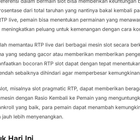
eferensi dalam bermain slot bisa memberikan keuntungan 
 prosentase dari total taruhan yang nantinya bakal kembali 
TP live, pemain bisa menentukan permainan yang menawa
at meningkatkan peluang untuk kemenangan dengan cara kon
dalah memantau RTP live dari berbagai mesin slot secara be
ana yang sedang gacor atau memberikan memberikan pengemb
anfaatkan bocoran RTP slot dapat dengan tepat menentukan
endah sebaiknya dihindari agar memperbesar kemungkinan
pe slot, misalnya slot pragmatic RTP, dapat memberikan ber
esin dengan Rasio Kembali ke Pemain yang menguntungka
nkroll yang baik, para pemain dapat menambah kemungki
 jauh lebih menyenangkan.
k Hari Ini