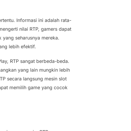
entu. Informasi ini adalah rata-
mengerti nilai RTP, gamers dapat
k yang seharusnya mereka.
g lebih efektif.
 Play, RTP sangat berbeda-beda.
angkan yang lain mungkin lebih
TP secara langsung mesin slot
dapat memilih game yang cocok