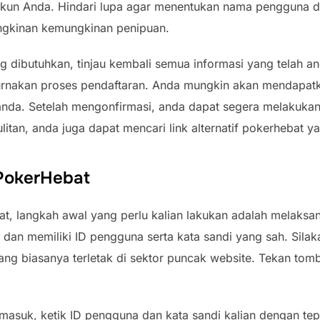
si akun Anda. Hindari lupa agar menentukan nama pengguna 
ungkinan kemungkinan penipuan.
dibutuhkan, tinjau kembali semua informasi yang telah anda
nakan proses pendaftaran. Anda mungkin akan mendapatkan
anda. Setelah mengonfirmasi, anda dapat segera melakukan
itan, anda juga dapat mencari link alternatif pokerhebat y
PokerHebat
, langkah awal yang perlu kalian lakukan adalah melaksa
 dan memiliki ID pengguna serta kata sandi yang sah. Silaka
ang biasanya terletak di sektor puncak website. Tekan tomb
asuk, ketik ID pengguna dan kata sandi kalian dengan tepa