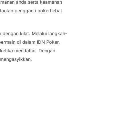
nyamanan anda serta keamanan
 tautan pengganti pokerhebat
 dengan kilat. Melalui langkah-
bermain di dalam IDN Poker.
 ketika mendaftar. Dengan
 mengasyikkan.