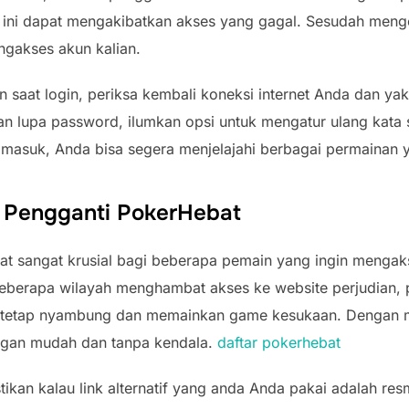
 ini dapat mengakibatkan akses yang gagal. Sesudah meng
engakses akun kalian.
 saat login, periksa kembali koneksi internet Anda dan yak
an lupa password, ilumkan opsi untuk mengatur ulang kata s
asuk, Anda bisa segera menjelajahi berbagai permainan y
Pengganti PokerHebat
at sangat krusial bagi beberapa pemain yang ingin mengak
beberapa wilayah menghambat akses ke website perjudian, 
r tetap nyambung dan memainkan game kesukaan. Dengan me
ngan mudah dan tanpa kendala.
daftar pokerhebat
kan kalau link alternatif yang anda Anda pakai adalah res