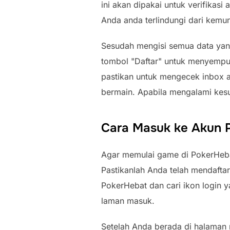
ini akan dipakai untuk verifika
Anda anda terlindungi dari kem
Sesudah mengisi semua data yang 
tombol "Daftar" untuk menyempur
pastikan untuk mengecek inbox 
bermain. Apabila mengalami kesul
Cara Masuk ke Akun 
Agar memulai game di PokerHebat
Pastikanlah Anda telah mendaftar
PokerHebat dan cari ikon login y
laman masuk.
Setelah Anda berada di halaman m