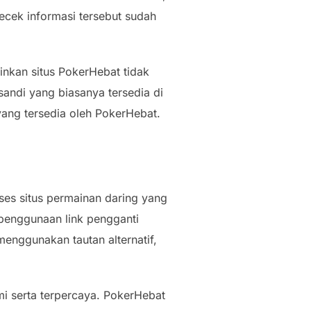
ecek informasi tersebut sudah
inkan situs PokerHebat tidak
andi yang biasanya tersedia di
ang tersedia oleh PokerHebat.
ses situs permainan daring yang
penggunaan link pengganti
nggunakan tautan alternatif,
mi serta terpercaya. PokerHebat