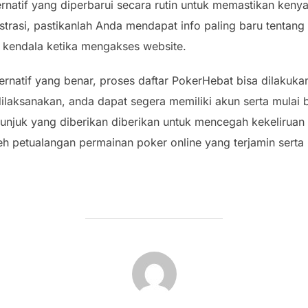
rnatif yang diperbarui secara rutin untuk memastikan ke
trasi, pastikanlah Anda mendapat info paling baru tentang
 kendala ketika mengakses website.
natif yang benar, proses daftar PokerHebat bisa dilakukan
ilaksanakan, anda dapat segera memiliki akun serta mulai 
tunjuk yang diberikan diberikan untuk mencegah kekeliruan
h petualangan permainan poker online yang terjamin serta
POST AUTHOR