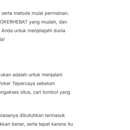
t serta metode mulai permainan.
AR POKERHEBAT yang mudah, dan
i Anda untuk menjelajahi dunia
da!
ukan adalah untuk menjalani
 Poker Tepercaya sebelum
engakses situs, cari tombol yang
 biasanya dibutuhkan termasuk
an benar, serta tepat karena itu