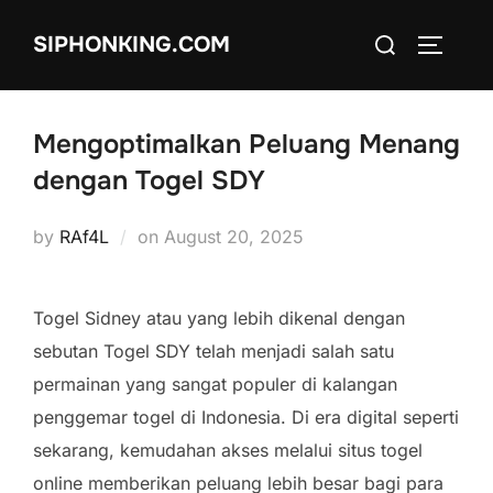
Skip
Search
SIPHONKING.COM
to
TOGGLE
for:
content
Mengoptimalkan Peluang Menang
dengan Togel SDY
Posted
by
RAf4L
on
August 20, 2025
on
Togel Sidney atau yang lebih dikenal dengan
sebutan Togel SDY telah menjadi salah satu
permainan yang sangat populer di kalangan
penggemar togel di Indonesia. Di era digital seperti
sekarang, kemudahan akses melalui situs togel
online memberikan peluang lebih besar bagi para