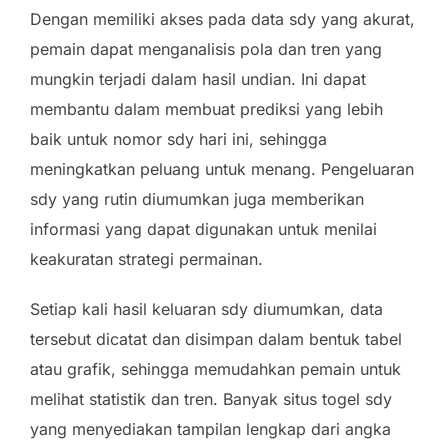
Dengan memiliki akses pada data sdy yang akurat,
pemain dapat menganalisis pola dan tren yang
mungkin terjadi dalam hasil undian. Ini dapat
membantu dalam membuat prediksi yang lebih
baik untuk nomor sdy hari ini, sehingga
meningkatkan peluang untuk menang. Pengeluaran
sdy yang rutin diumumkan juga memberikan
informasi yang dapat digunakan untuk menilai
keakuratan strategi permainan.
Setiap kali hasil keluaran sdy diumumkan, data
tersebut dicatat dan disimpan dalam bentuk tabel
atau grafik, sehingga memudahkan pemain untuk
melihat statistik dan tren. Banyak situs togel sdy
yang menyediakan tampilan lengkap dari angka