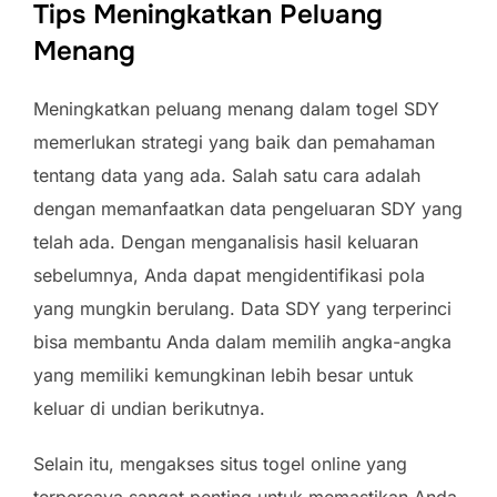
Tips Meningkatkan Peluang
Menang
Meningkatkan peluang menang dalam togel SDY
memerlukan strategi yang baik dan pemahaman
tentang data yang ada. Salah satu cara adalah
dengan memanfaatkan data pengeluaran SDY yang
telah ada. Dengan menganalisis hasil keluaran
sebelumnya, Anda dapat mengidentifikasi pola
yang mungkin berulang. Data SDY yang terperinci
bisa membantu Anda dalam memilih angka-angka
yang memiliki kemungkinan lebih besar untuk
keluar di undian berikutnya.
Selain itu, mengakses situs togel online yang
terpercaya sangat penting untuk memastikan Anda