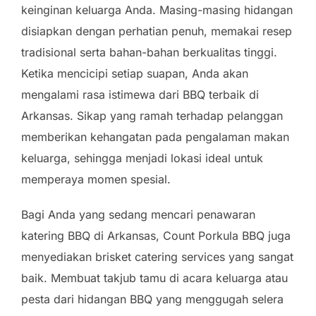
keinginan keluarga Anda. Masing-masing hidangan
disiapkan dengan perhatian penuh, memakai resep
tradisional serta bahan-bahan berkualitas tinggi.
Ketika mencicipi setiap suapan, Anda akan
mengalami rasa istimewa dari BBQ terbaik di
Arkansas. Sikap yang ramah terhadap pelanggan
memberikan kehangatan pada pengalaman makan
keluarga, sehingga menjadi lokasi ideal untuk
memperaya momen spesial.
Bagi Anda yang sedang mencari penawaran
katering BBQ di Arkansas, Count Porkula BBQ juga
menyediakan brisket catering services yang sangat
baik. Membuat takjub tamu di acara keluarga atau
pesta dari hidangan BBQ yang menggugah selera