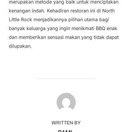
merupakan metode yang baik untuk menciptakan
kenangan indah. Kehadiran restoran ini di North
Little Rock menjadikannya pilihan utama bagi
banyak keluarga yang ingin menikmati BBQ enak
dan memberikan sensasi makan yang tidak dapat
dilupakan.
POST AUTHOR
WRITTEN BY