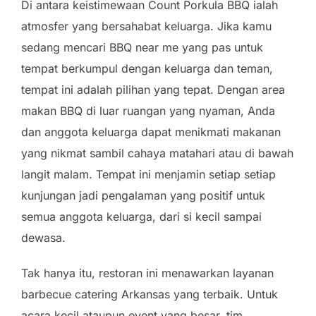
Di antara keistimewaan Count Porkula BBQ ialah
atmosfer yang bersahabat keluarga. Jika kamu
sedang mencari BBQ near me yang pas untuk
tempat berkumpul dengan keluarga dan teman,
tempat ini adalah pilihan yang tepat. Dengan area
makan BBQ di luar ruangan yang nyaman, Anda
dan anggota keluarga dapat menikmati makanan
yang nikmat sambil cahaya matahari atau di bawah
langit malam. Tempat ini menjamin setiap setiap
kunjungan jadi pengalaman yang positif untuk
semua anggota keluarga, dari si kecil sampai
dewasa.
Tak hanya itu, restoran ini menawarkan layanan
barbecue catering Arkansas yang terbaik. Untuk
acara kecil ataupun event yang besar, tim