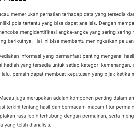
Macau memerlukan perhatian terhadap data yang tersedia dari
miliki pola tertentu yang bisa dapat analisis. Dengan memp
encoba mengidentifikasi angka-angka yang sering sering 
ang berikutnya. Hal ini bisa membantu meningkatkan pelua
nyediakan informasi yang bermanfaat penting mengenai hasi
al hadiah yang tersedia untuk setiap kategori kemenangan.
a lalu, pemain dapat membuat keputusan yang bijak ketika me
Macau juga merupakan adalah komponen penting dalam anali
i terkini tentang hasil dan bermacam-macam fitur permai
iptakan rasa lebih terhubung dengan permainan, serta me
 yang telah dianalisis.