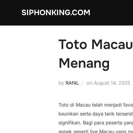
Skip
SIPHONKING.COM
to
content
Toto Macau
Menang
Posted
by
RAf4L
on
August 14, 2025
on
Toto di Macau telah menjadi fav
keunikan serta daya tarik terse
signifikan. Bagi para peserta ya
aspek seperti live Macau yang me