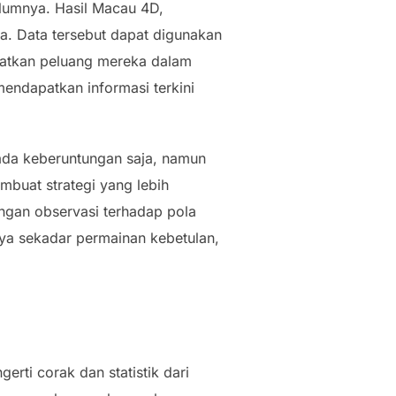
elumnya. Hasil Macau 4D,
. Data tersebut dapat digunakan
gkatkan peluang mereka dalam
mendapatkan informasi terkini
ada keberuntungan saja, namun
buat strategi yang lebih
gan observasi terhadap pola
nya sekadar permainan kebetulan,
ti corak dan statistik dari