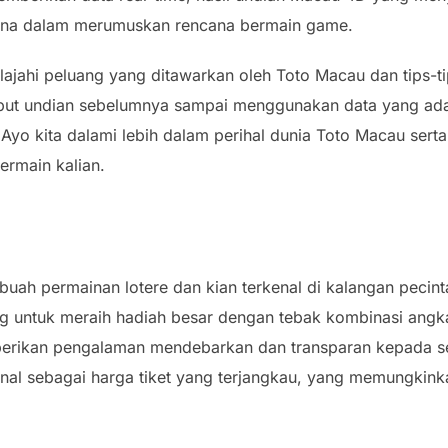
una dalam merumuskan rencana bermain game.
jelajahi peluang yang ditawarkan oleh Toto Macau dan tips-
utput undian sebelumnya sampai menggunakan data yang ada
yo kita dalami lebih dalam perihal dunia Toto Macau sert
rmain kalian.
uah permainan lotere dan kian terkenal di kalangan pecinta
untuk meraih hadiah besar dengan tebak kombinasi angka 
berikan pengalaman mendebarkan dan transparan kepada se
kenal sebagai harga tiket yang terjangkau, yang memungkin