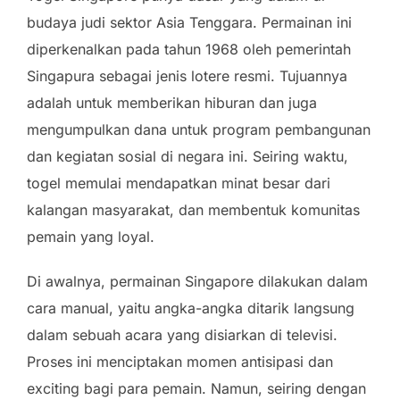
budaya judi sektor Asia Tenggara. Permainan ini
diperkenalkan pada tahun 1968 oleh pemerintah
Singapura sebagai jenis lotere resmi. Tujuannya
adalah untuk memberikan hiburan dan juga
mengumpulkan dana untuk program pembangunan
dan kegiatan sosial di negara ini. Seiring waktu,
togel memulai mendapatkan minat besar dari
kalangan masyarakat, dan membentuk komunitas
pemain yang loyal.
Di awalnya, permainan Singapore dilakukan dalam
cara manual, yaitu angka-angka ditarik langsung
dalam sebuah acara yang disiarkan di televisi.
Proses ini menciptakan momen antisipasi dan
exciting bagi para pemain. Namun, seiring dengan