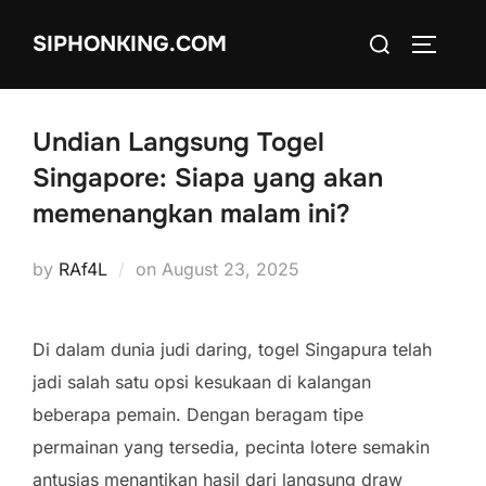
Skip
Search
SIPHONKING.COM
to
TOGGLE
for:
content
Undian Langsung Togel
Singapore: Siapa yang akan
memenangkan malam ini?
Posted
by
RAf4L
on
August 23, 2025
on
Di dalam dunia judi daring, togel Singapura telah
jadi salah satu opsi kesukaan di kalangan
beberapa pemain. Dengan beragam tipe
permainan yang tersedia, pecinta lotere semakin
antusias menantikan hasil dari langsung draw