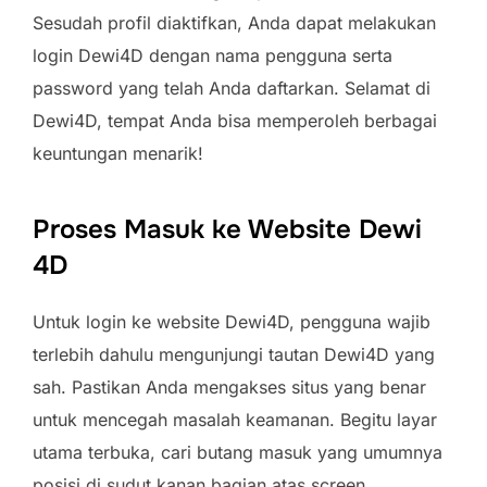
Sesudah profil diaktifkan, Anda dapat melakukan
login Dewi4D dengan nama pengguna serta
password yang telah Anda daftarkan. Selamat di
Dewi4D, tempat Anda bisa memperoleh berbagai
keuntungan menarik!
Proses Masuk ke Website Dewi
4D
Untuk login ke website Dewi4D, pengguna wajib
terlebih dahulu mengunjungi tautan Dewi4D yang
sah. Pastikan Anda mengakses situs yang benar
untuk mencegah masalah keamanan. Begitu layar
utama terbuka, cari butang masuk yang umumnya
posisi di sudut kanan bagian atas screen.