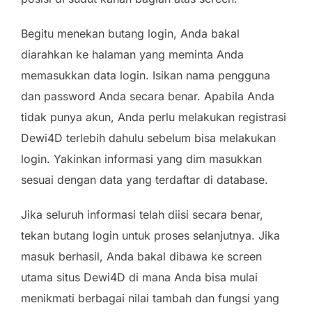
Begitu menekan butang login, Anda bakal
diarahkan ke halaman yang meminta Anda
memasukkan data login. Isikan nama pengguna
dan password Anda secara benar. Apabila Anda
tidak punya akun, Anda perlu melakukan registrasi
Dewi4D terlebih dahulu sebelum bisa melakukan
login. Yakinkan informasi yang dim masukkan
sesuai dengan data yang terdaftar di database.
Jika seluruh informasi telah diisi secara benar,
tekan butang login untuk proses selanjutnya. Jika
masuk berhasil, Anda bakal dibawa ke screen
utama situs Dewi4D di mana Anda bisa mulai
menikmati berbagai nilai tambah dan fungsi yang