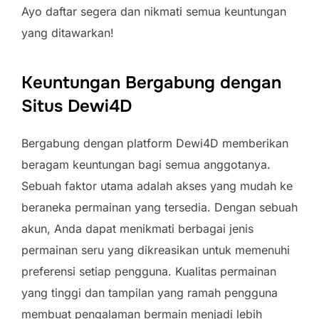
Ayo daftar segera dan nikmati semua keuntungan
yang ditawarkan!
Keuntungan Bergabung dengan
Situs Dewi4D
Bergabung dengan platform Dewi4D memberikan
beragam keuntungan bagi semua anggotanya.
Sebuah faktor utama adalah akses yang mudah ke
beraneka permainan yang tersedia. Dengan sebuah
akun, Anda dapat menikmati berbagai jenis
permainan seru yang dikreasikan untuk memenuhi
preferensi setiap pengguna. Kualitas permainan
yang tinggi dan tampilan yang ramah pengguna
membuat pengalaman bermain menjadi lebih