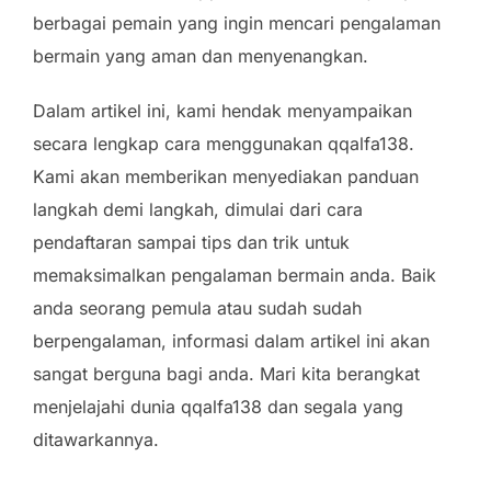
berbagai pemain yang ingin mencari pengalaman
bermain yang aman dan menyenangkan.
Dalam artikel ini, kami hendak menyampaikan
secara lengkap cara menggunakan qqalfa138.
Kami akan memberikan menyediakan panduan
langkah demi langkah, dimulai dari cara
pendaftaran sampai tips dan trik untuk
memaksimalkan pengalaman bermain anda. Baik
anda seorang pemula atau sudah sudah
berpengalaman, informasi dalam artikel ini akan
sangat berguna bagi anda. Mari kita berangkat
menjelajahi dunia qqalfa138 dan segala yang
ditawarkannya.