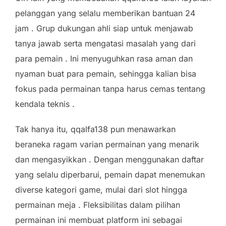
pelanggan yang selalu memberikan bantuan 24
jam . Grup dukungan ahli siap untuk menjawab
tanya jawab serta mengatasi masalah yang dari
para pemain . Ini menyuguhkan rasa aman dan
nyaman buat para pemain, sehingga kalian bisa
fokus pada permainan tanpa harus cemas tentang
kendala teknis .
Tak hanya itu, qqalfa138 pun menawarkan
beraneka ragam varian permainan yang menarik
dan mengasyikkan . Dengan menggunakan daftar
yang selalu diperbarui, pemain dapat menemukan
diverse kategori game, mulai dari slot hingga
permainan meja . Fleksibilitas dalam pilihan
permainan ini membuat platform ini sebagai