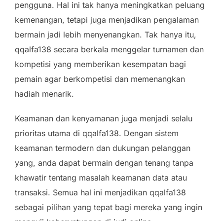
pengguna. Hal ini tak hanya meningkatkan peluang
kemenangan, tetapi juga menjadikan pengalaman
bermain jadi lebih menyenangkan. Tak hanya itu,
qqalfa138 secara berkala menggelar turnamen dan
kompetisi yang memberikan kesempatan bagi
pemain agar berkompetisi dan memenangkan
hadiah menarik.
Keamanan dan kenyamanan juga menjadi selalu
prioritas utama di qqalfa138. Dengan sistem
keamanan termodern dan dukungan pelanggan
yang, anda dapat bermain dengan tenang tanpa
khawatir tentang masalah keamanan data atau
transaksi. Semua hal ini menjadikan qqalfa138
sebagai pilihan yang tepat bagi mereka yang ingin