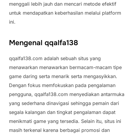
menggali lebih jauh dan mencari metode efektif
untuk mendapatkan keberhasilan melalui platform
ini.
Mengenal qqalfa138
qqalfa138.com adalah sebuah situs yang
menawarkan menawarkan bermacam-macam tipe
game daring serta menarik serta mengasyikkan.
Dengan fokus memfokuskan pada pengalaman
pengguna, qqalfa138.com menyediakan antarmuka
yang sederhana dinavigasi sehingga pemain dari
segala kalangan dan tingkat pengalaman dapat
menikmati game yang tersedia. Selain itu, situs ini
masih terkenal karena berbagai promosi dan