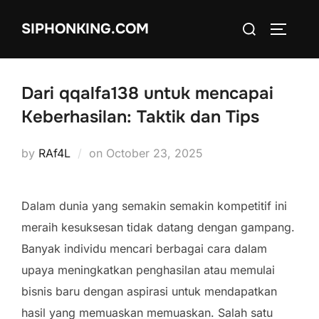
Skip
Search
SIPHONKING.COM
to
TOGGLE
for:
content
Dari qqalfa138 untuk mencapai
Keberhasilan: Taktik dan Tips
Posted
by
RAf4L
on
October 23, 2025
on
Dalam dunia yang semakin semakin kompetitif ini
meraih kesuksesan tidak datang dengan gampang.
Banyak individu mencari berbagai cara dalam
upaya meningkatkan penghasilan atau memulai
bisnis baru dengan aspirasi untuk mendapatkan
hasil yang memuaskan memuaskan. Salah satu