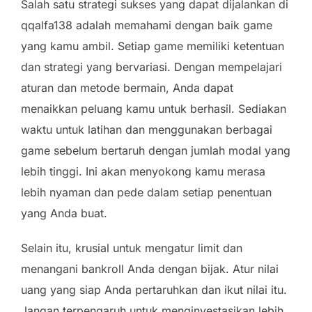
Salah satu strategi sukses yang dapat dijalankan di
qqalfa138 adalah memahami dengan baik game
yang kamu ambil. Setiap game memiliki ketentuan
dan strategi yang bervariasi. Dengan mempelajari
aturan dan metode bermain, Anda dapat
menaikkan peluang kamu untuk berhasil. Sediakan
waktu untuk latihan dan menggunakan berbagai
game sebelum bertaruh dengan jumlah modal yang
lebih tinggi. Ini akan menyokong kamu merasa
lebih nyaman dan pede dalam setiap penentuan
yang Anda buat.
Selain itu, krusial untuk mengatur limit dan
menangani bankroll Anda dengan bijak. Atur nilai
uang yang siap Anda pertaruhkan dan ikut nilai itu.
Jangan terpengaruh untuk menginvestasikan lebih