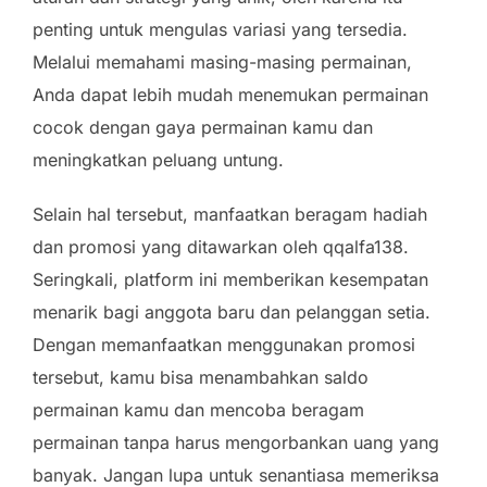
penting untuk mengulas variasi yang tersedia.
Melalui memahami masing-masing permainan,
Anda dapat lebih mudah menemukan permainan
cocok dengan gaya permainan kamu dan
meningkatkan peluang untung.
Selain hal tersebut, manfaatkan beragam hadiah
dan promosi yang ditawarkan oleh qqalfa138.
Seringkali, platform ini memberikan kesempatan
menarik bagi anggota baru dan pelanggan setia.
Dengan memanfaatkan menggunakan promosi
tersebut, kamu bisa menambahkan saldo
permainan kamu dan mencoba beragam
permainan tanpa harus mengorbankan uang yang
banyak. Jangan lupa untuk senantiasa memeriksa