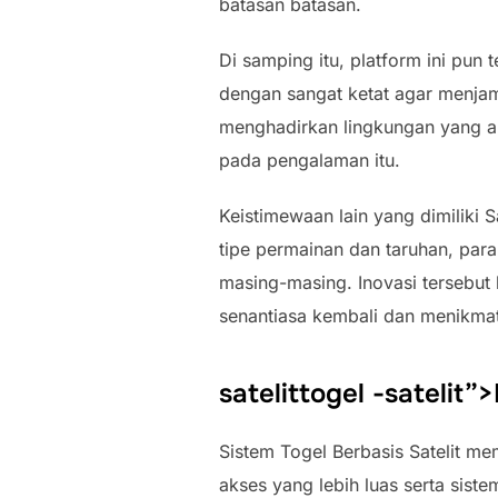
batasan batasan.
Di samping itu, platform ini pun
dengan sangat ketat agar menja
menghadirkan lingkungan yang a
pada pengalaman itu.
Keistimewaan lain yang dimiliki 
tipe permainan dan taruhan, par
masing-masing. Inovasi tersebut
senantiasa kembali dan menikmati
satelittogel -satelit
Sistem Togel Berbasis Satelit me
akses yang lebih luas serta sist