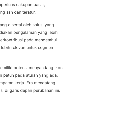
mperluas cakupan pasar,
ng sah dan teratur.
g disertai oleh solusi yang
ediakan pengalaman yang lebih
 berkontribusi pada mengetahui
 lebih relevan untuk segmen
memiliki potensi menyandang ikon
 patuh pada aturan yang ada,
empatan kerja. Era mendatang
i di garis depan perubahan ini.