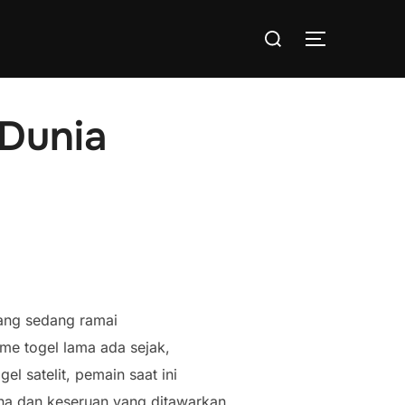
Search
TOGGLE S
for:
 Dunia
yang sedang ramai
me togel lama ada sejak,
l satelit, pemain saat ini
na dan keseruan yang ditawarkan