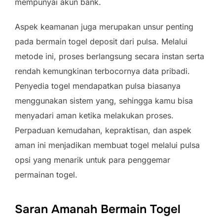
mempunyai akun bank.
Aspek keamanan juga merupakan unsur penting
pada bermain togel deposit dari pulsa. Melalui
metode ini, proses berlangsung secara instan serta
rendah kemungkinan terbocornya data pribadi.
Penyedia togel mendapatkan pulsa biasanya
menggunakan sistem yang, sehingga kamu bisa
menyadari aman ketika melakukan proses.
Perpaduan kemudahan, kepraktisan, dan aspek
aman ini menjadikan membuat togel melalui pulsa
opsi yang menarik untuk para penggemar
permainan togel.
Saran Amanah Bermain Togel