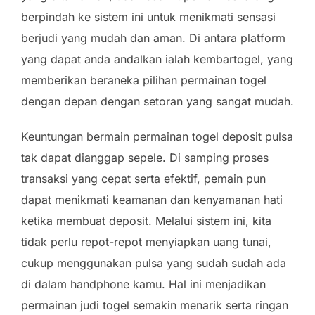
berpindah ke sistem ini untuk menikmati sensasi
berjudi yang mudah dan aman. Di antara platform
yang dapat anda andalkan ialah kembartogel, yang
memberikan beraneka pilihan permainan togel
dengan depan dengan setoran yang sangat mudah.
Keuntungan bermain permainan togel deposit pulsa
tak dapat dianggap sepele. Di samping proses
transaksi yang cepat serta efektif, pemain pun
dapat menikmati keamanan dan kenyamanan hati
ketika membuat deposit. Melalui sistem ini, kita
tidak perlu repot-repot menyiapkan uang tunai,
cukup menggunakan pulsa yang sudah sudah ada
di dalam handphone kamu. Hal ini menjadikan
permainan judi togel semakin menarik serta ringan