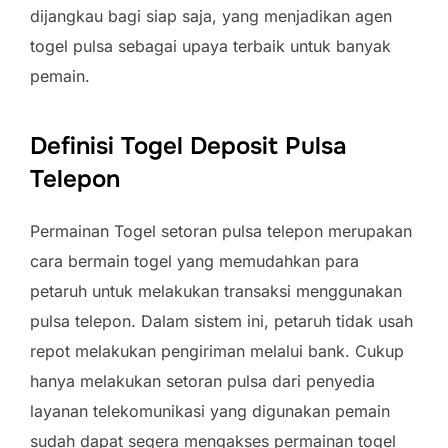
dijangkau bagi siap saja, yang menjadikan agen
togel pulsa sebagai upaya terbaik untuk banyak
pemain.
Definisi Togel Deposit Pulsa
Telepon
Permainan Togel setoran pulsa telepon merupakan
cara bermain togel yang memudahkan para
petaruh untuk melakukan transaksi menggunakan
pulsa telepon. Dalam sistem ini, petaruh tidak usah
repot melakukan pengiriman melalui bank. Cukup
hanya melakukan setoran pulsa dari penyedia
layanan telekomunikasi yang digunakan pemain
sudah dapat segera mengakses permainan togel