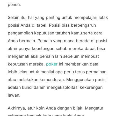
penuh.
Selain itu, hal yang penting untuk mempelajari letak
posisi Anda di tabel. Posisi bisa berpengaruh
pengambilan keputusan taruhan kamu serta cara
Anda bermain. Pemain yang mana berada di posisi
akhir punya keuntungan sebab mereka dapat bisa
mengamati aksi pemain lain sebelum membuat
keputusan mereka.
poker
Ini memberikan data
lebih jelas untuk menilai apa perlu terus permainan
atau melakukan kemunduran. Menggunakan posisi
adalah kunci dalam mengeksploitasi kekurangan
lawan.
Akhirnya, atur koin Anda dengan bijak. Mengatur
seberapa banyak koin yang ingin Anda