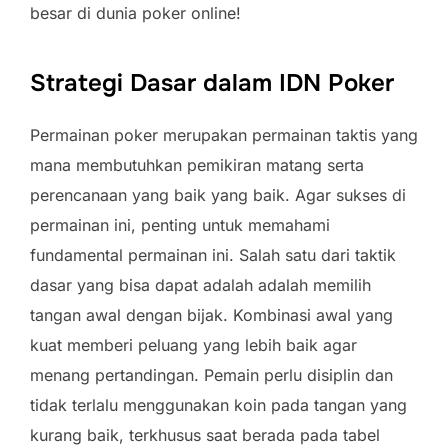
besar di dunia poker online!
Strategi Dasar dalam IDN Poker
Permainan poker merupakan permainan taktis yang
mana membutuhkan pemikiran matang serta
perencanaan yang baik yang baik. Agar sukses di
permainan ini, penting untuk memahami
fundamental permainan ini. Salah satu dari taktik
dasar yang bisa dapat adalah adalah memilih
tangan awal dengan bijak. Kombinasi awal yang
kuat memberi peluang yang lebih baik agar
menang pertandingan. Pemain perlu disiplin dan
tidak terlalu menggunakan koin pada tangan yang
kurang baik, terkhusus saat berada pada tabel