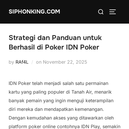
Skip
Search
SIPHONKING.COM
to
TOGGLE
for:
content
Strategi dan Panduan untuk
Berhasil di Poker IDN Poker
Posted
by
RAf4L
on
November 22, 2025
on
IDN Poker telah menjadi salah satu permainan
kartu yang paling populer di Tanah Air, menarik
banyak pemain yang ingin menguji keterampilan
diri mereka dan mendapatkan kemenangan.
Dengan kemudahan akses yang ditawarkan oleh
platform poker online contohnya IDN Play, semakin