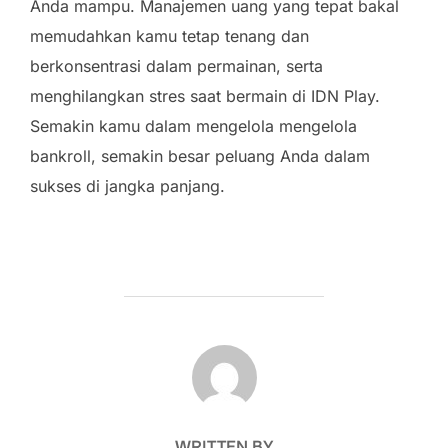
Anda mampu. Manajemen uang yang tepat bakal
memudahkan kamu tetap tenang dan
berkonsentrasi dalam permainan, serta
menghilangkan stres saat bermain di IDN Play.
Semakin kamu dalam mengelola mengelola
bankroll, semakin besar peluang Anda dalam
sukses di jangka panjang.
POST AUTHOR
WRITTEN BY