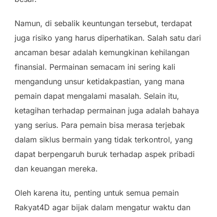
Namun, di sebalik keuntungan tersebut, terdapat
juga risiko yang harus diperhatikan. Salah satu dari
ancaman besar adalah kemungkinan kehilangan
finansial. Permainan semacam ini sering kali
mengandung unsur ketidakpastian, yang mana
pemain dapat mengalami masalah. Selain itu,
ketagihan terhadap permainan juga adalah bahaya
yang serius. Para pemain bisa merasa terjebak
dalam siklus bermain yang tidak terkontrol, yang
dapat berpengaruh buruk terhadap aspek pribadi
dan keuangan mereka.
Oleh karena itu, penting untuk semua pemain
Rakyat4D agar bijak dalam mengatur waktu dan