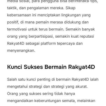
media sosial, para pengguna bisa berinteraksi tips,
taktik, dan pengalaman mereka. Sikap
kebersamaan ini menciptakan lingkungan yang
positif, di mana pemain merasa didukung dan
termotivasi untuk terus bermain. Semakin banyak
orang yang berpartisipasi, semakin kuat reputasi
Rakyat4D sebagai platform tepercaya dan
menyenangkan.
Kunci Sukses Bermain Rakyat4D
Salah satu kunci penting di bermain Rakyat4D ialah
mengetahui strategi dan strategi yang akurat.
Orang yang sukses sering tidak hanya
mengandalkan keberuntungan semata, melainkan