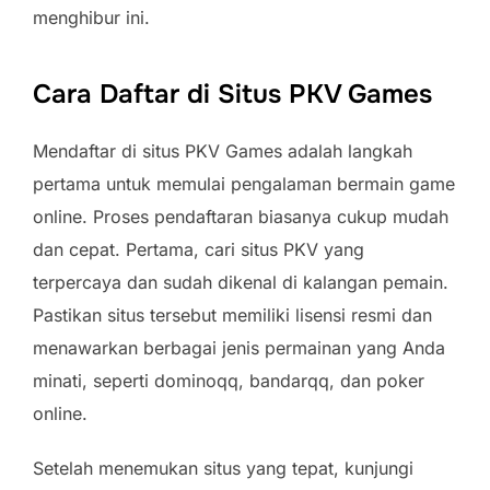
menghibur ini.
Cara Daftar di Situs PKV Games
Mendaftar di situs PKV Games adalah langkah
pertama untuk memulai pengalaman bermain game
online. Proses pendaftaran biasanya cukup mudah
dan cepat. Pertama, cari situs PKV yang
terpercaya dan sudah dikenal di kalangan pemain.
Pastikan situs tersebut memiliki lisensi resmi dan
menawarkan berbagai jenis permainan yang Anda
minati, seperti dominoqq, bandarqq, dan poker
online.
Setelah menemukan situs yang tepat, kunjungi