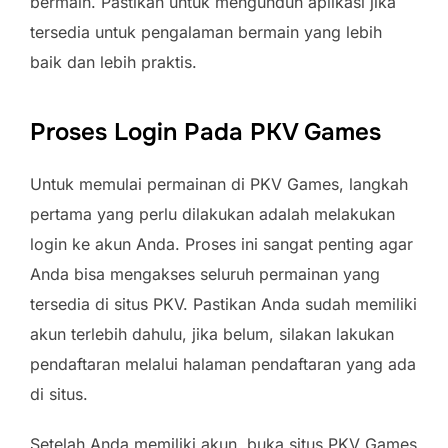
bermain. Pastikan untuk mengunduh aplikasi jika
tersedia untuk pengalaman bermain yang lebih
baik dan lebih praktis.
Proses Login Pada PKV Games
Untuk memulai permainan di PKV Games, langkah
pertama yang perlu dilakukan adalah melakukan
login ke akun Anda. Proses ini sangat penting agar
Anda bisa mengakses seluruh permainan yang
tersedia di situs PKV. Pastikan Anda sudah memiliki
akun terlebih dahulu, jika belum, silakan lakukan
pendaftaran melalui halaman pendaftaran yang ada
di situs.
Setelah Anda memiliki akun, buka situs PKV Games