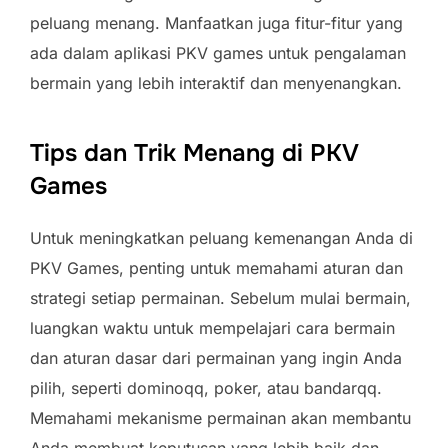
peluang menang. Manfaatkan juga fitur-fitur yang
ada dalam aplikasi PKV games untuk pengalaman
bermain yang lebih interaktif dan menyenangkan.
Tips dan Trik Menang di PKV
Games
Untuk meningkatkan peluang kemenangan Anda di
PKV Games, penting untuk memahami aturan dan
strategi setiap permainan. Sebelum mulai bermain,
luangkan waktu untuk mempelajari cara bermain
dan aturan dasar dari permainan yang ingin Anda
pilih, seperti dominoqq, poker, atau bandarqq.
Memahami mekanisme permainan akan membantu
Anda membuat keputusan yang lebih baik dan