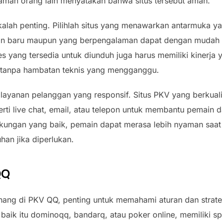
man orang lain menyatakan bahwa situs tersebut aman.
kalah penting. Pilihlah situs yang menawarkan antarmuka
main baru maupun yang berpengalaman dapat dengan muda
 yang tersedia untuk diunduh juga harus memiliki kinerja 
r tanpa hambatan teknis yang mengganggu.
ki layanan pelanggan yang responsif. Situs PKV yang berkua
erti live chat, email, atau telepon untuk membantu pemain
ungan yang baik, pemain dapat merasa lebih nyaman saat 
an jika diperlukan.
QQ
ang di PKV QQ, penting untuk memahami aturan dan strat
baik itu dominoqq, bandarq, atau poker online, memiliki spes