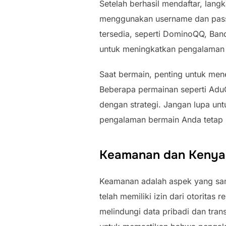
Setelah berhasil mendaftar, lan
menggunakan username dan passw
tersedia, seperti DominoQQ, Band
untuk meningkatkan pengalaman 
Saat bermain, penting untuk men
Beberapa permainan seperti Adu
dengan strategi. Jangan lupa un
pengalaman bermain Anda tetap
Keamanan dan Kenya
Keamanan adalah aspek yang sang
telah memiliki izin dari otoritas
melindungi data pribadi dan trans