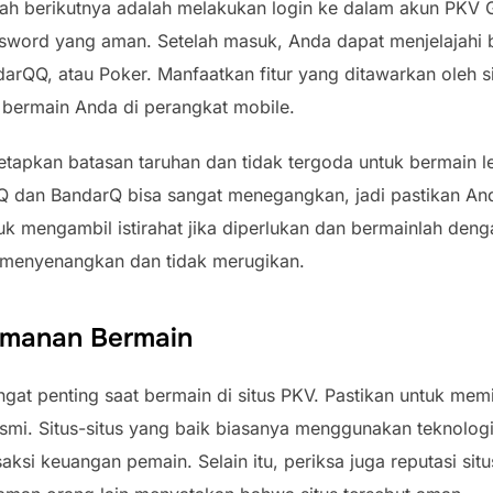
gkah berikutnya adalah melakukan login ke dalam akun PKV
ord yang aman. Setelah masuk, Anda dapat menjelajahi b
arQQ, atau Poker. Manfaatkan fitur yang ditawarkan oleh s
bermain Anda di perangkat mobile.
etapkan batasan taruhan dan tidak tergoda untuk bermain 
Q dan BandarQ bisa sangat menegangkan, jadi pastikan An
tuk mengambil istirahat jika diperlukan dan bermainlah den
 menyenangkan dan tidak merugikan.
manan Bermain
at penting saat bermain di situs PKV. Pastikan untuk memil
 resmi. Situs-situs yang baik biasanya menggunakan teknolog
aksi keuangan pemain. Selain itu, periksa juga reputasi sit