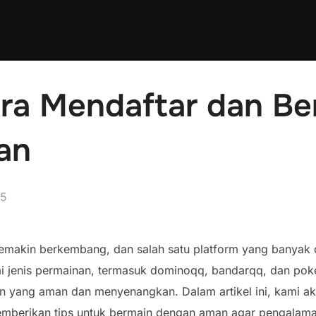
ra Mendaftar dan Be
an
25
 semakin berkembang, dan salah satu platform yang banyak
 jenis permainan, termasuk dominoqq, bandarqq, dan poker 
 yang aman dan menyenangkan. Dalam artikel ini, kami a
emberikan tips untuk bermain dengan aman agar pengalam