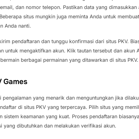
t email, dan nomor telepon. Pastikan data yang dimasukka
Beberapa situs mungkin juga meminta Anda untuk membua
n Anda nanti.
, kirim pendaftaran dan tunggu konfirmasi dari situs PKV. 
tan untuk mengaktifkan akun. Klik tautan tersebut dan akun
 bermain berbagai permainan yang ditawarkan di situs PKV.
V Games
 pengalaman yang menarik dan menguntungkan jika dilak
ftar di situs PKV yang terpercaya. Pilih situs yang memilik
n sistem keamanan yang kuat. Proses pendaftaran biasany
i yang dibutuhkan dan melakukan verifikasi akun.