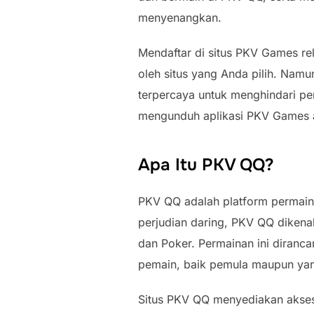
menyenangkan.
Mendaftar di situs PKV Games re
oleh situs yang Anda pilih. Nam
terpercaya untuk menghindari pe
mengunduh aplikasi PKV Games ag
Apa Itu PKV QQ?
PKV QQ adalah platform permain
perjudian daring, PKV QQ dikena
dan Poker. Permainan ini diran
pemain, baik pemula maupun ya
Situs PKV QQ menyediakan akses 