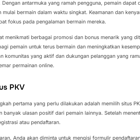
a. Dengan antarmuka yang ramah pengguna, pemain dapat
 mulai bermain dalam waktu singkat. Keamanan dan kenyam
apat fokus pada pengalaman bermain mereka.
 menikmati berbagai promosi dan bonus menarik yang dita
agi pemain untuk terus bermain dan meningkatkan kesem
 komunitas yang aktif dan dukungan pelanggan yang rama
gemar permainan online.
tus PKV
ngkah pertama yang perlu dilakukan adalah memilih situs PK
an banyak ulasan positif dari pemain lainnya. Setelah menen
egistrasi atau pendaftaran.
ran, Anda akan diminta untuk mengisi formulir pendaftaran