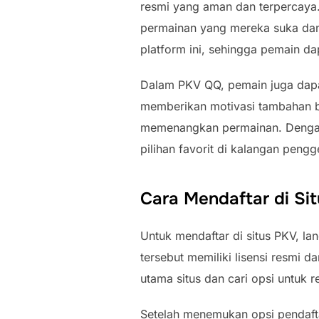
resmi yang aman dan terpercay
permainan yang mereka suka dan
platform ini, sehingga pemain d
Dalam PKV QQ, pemain juga dapat
memberikan motivasi tambahan b
memenangkan permainan. Dengan
pilihan favorit di kalangan peng
Cara Mendaftar di Si
Untuk mendaftar di situs PKV, la
tersebut memiliki lisensi resmi d
utama situs dan cari opsi untuk r
Setelah menemukan opsi pendafta